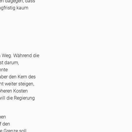
ten dagegen, dass
ngfristig kaum
n Weg. Während die
st darum,
nnte
aber den Kern des
t weiter steigen,
öheren Kosten
ill die Regierung
men
f den
e Grenze soll