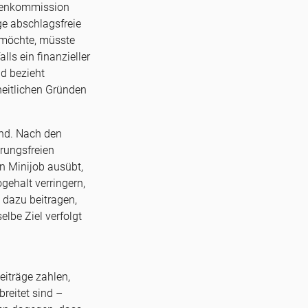
ntenkommission
ge abschlagsfreie
n möchte, müsste
ls ein finanzieller
nd bezieht
eitlichen Gründen
and. Nach den
rungsfreien
n Minijob ausübt,
ehalt verringern,
 dazu beitragen,
lbe Ziel verfolgt
eiträge zahlen,
reitet sind –