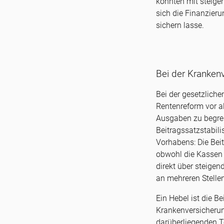
könnten mit steige
sich die Finanzieru
sichern lasse.
Bei der Kranken
Bei der gesetzlich
Rentenreform vor a
Ausgaben zu begren
Beitragssatzstabil
Vorhabens: Die Beit
obwohl die Kassen 
direkt über steigen
an mehreren Stelle
Ein Hebel ist die 
Krankenversicherun
darüberliegenden Te