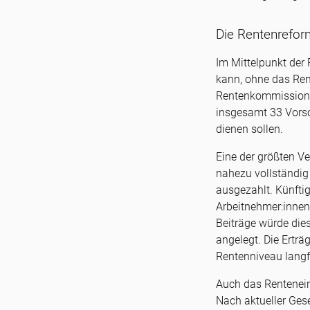
Die Rentenrefor
Im Mittelpunkt der 
kann, ohne das Ren
Rentenkommission –
insgesamt 33 Vorsc
dienen sollen.
Eine der größten Ve
nahezu vollständig
ausgezahlt. Künftig
Arbeitnehmer:innen 
Beiträge würde dies
angelegt. Die Erträ
Rentenniveau langfri
Auch das Renteneint
Nach aktueller Gese