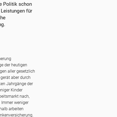
e Politik schon
 Leistungen für
che
ng.
herung
ge der heutigen
en aller gesetzlich
 gerät aber durch
ken Jahrgänge der
niger Kinder
beitsmarkt nach,
. Immer weniger
halb arbeiten
ankenversicherung.