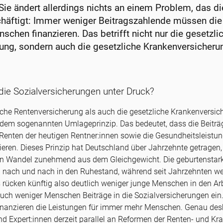
Sie ändert allerdings nichts an einem Problem, das di
chäftigt: Immer weniger Beitragszahlende müssen die
chen finanzieren. Das betrifft nicht nur die gesetzli
ung, sondern auch die gesetzliche Krankenversicheru
ie Sozialversicherungen unter Druck?
iche Rentenversicherung als auch die gesetzliche Krankenversic
 dem sogenannten Umlageprinzip. Das bedeutet, dass die Beiträ
Renten der heutigen Rentner:innen sowie die Gesundheitsleistung
ieren. Dieses Prinzip hat Deutschland über Jahrzehnte getragen,
n Wandel zunehmend aus dem Gleichgewicht. Die geburtenstar
nach und nach in den Ruhestand, während seit Jahrzehnten we
 rücken künftig also deutlich weniger junge Menschen in den Ar
uch weniger Menschen Beiträge in die Sozialversicherungen ein
inanzieren die Leistungen für immer mehr Menschen. Genau des
d Expert:innen derzeit parallel an Reformen der Renten- und Kr