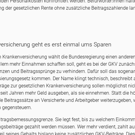
nden Personalkosten konfrontiert werden. Befürworter:innen hal
ng der gesetzlichen Rente ohne zusätzliche Beitragszahlende la
versicherung geht es erst einmal ums Sparen
en Krankenversicherung wählt die Bundesregierung einen andere
llem mehr Einnahmen schaffen soll, geht es bei der GKV zunäch
zen und Beitragssprünge zu verhindern. Dafür soll das sogena
isierungsgesetz kommen. Der Name klingt technisch, beschreibt 
räge zur gesetzlichen Krankenversicherung sollen möglichst nich
seit Jahren mehr Geld ausgeben, als sie einnehmen. Statt die h
de Beitragssätze an Versicherte und Arbeitgeber weiterzugeben, w
n gegensteuern.
Beitragsbemessungsgrenze. Sie legt fest, bis zu welchem Einkom
gsbeiträge gezahlt werden müssen. Wer mehr verdient, zahlt au
il seines Gehalts bislang keine zusätzlichen GKV-Beiträge. Dies