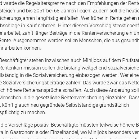
nd würde die Regelaltersgrenze nach den Empfehlungen der Re
 steigen und bis 2051 bei 68 Jahren liegen. Zudem soll die heuti
cherungsjahren langfristig entfallen. Wer früher in Rente gehe
bschläge in Kauf nehmen. Hinter diesem Vorschlag steckt ebenfal
 arbeitet, zahlt länger Beiträge in die Rentenversicherung ein u
r Rente. Ausgenommen werden sollen Menschen, die aus gesundh
hr arbeiten können.
Beschäftigter stehen inzwischen auch Minijobs auf dem Prüfst
entenkommission sollen die bislang weitgehend sozialversiche
llständig in die Sozialversicherung einbezogen werden. Wer eine
 Sozialversicherungsbeiträge zahlen. Das würde zwar das Nettog
auch höhere Rentenansprüche schaffen. Auch diese Änderung soll
Menschen in die gesetzliche Rentenversicherung einzahlen. Dasse
, künftig auch neu gegründete Selbstständige grundsätzlich
spflichtig zu machen.
 die Vorschläge positiv. Beschäftigte müssten teilweise höhere B
 in Gastronomie oder Einzelhandel, wo Minijobs besonders verb