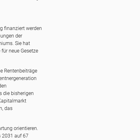
ig finanziert werden
lungen der
iums. Sie hat
 für neue Gesetze
ie Rentenbeiträge
entnergeneration
den
s die bisherigen
Kapitalmarkt
n, das
rtung orientieren.
s 2031 auf 67