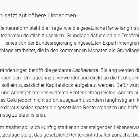
m setzt auf höhere Einnahmen
Rentenreform steht die Frage, wie die gesetzliche Rente langfrist
tenniveau deutlich zu senken. Grundlage dafür sind die Empfeh
 eines von der Bundesregierung eingesetzten Expert:innengrem
hläge erarbeitet, die in den kommenden Monaten als Grundlage
ränderungen betrifft die geplante
Kapitalrente
. Bislang werden d
 nach dem Umlageprinzip verwendet und direkt an die heutige R
 soll ein zusätzlicher Kapitalstock aufgebaut werden. Dafür wür
und Arbeitgeber einen weiteren Rentenbeitrag leisten. Anders al
es Geld jedoch nicht sofort ausgezahlt, sondern langfristig am 
ge daraus sollen später die gesetzliche Rente ergänzen und helfe
stig zu stabilisieren.
rittsalter soll sich künftig stärker an der steigenden Lebenserwa
tzeslage steigt das gesetzliche Renteneintrittsalter zunächst bi